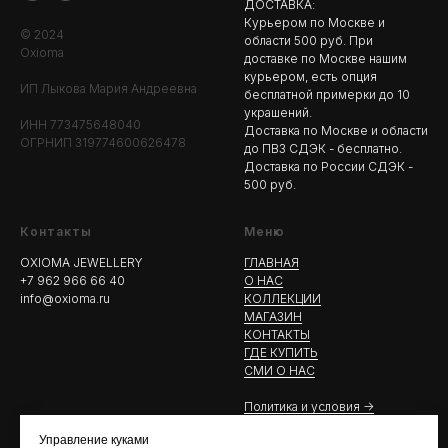
ДОСТАВКА:
Курьером по Москве и
© 2024
области 500 руб. При
Oxioma
доставке по Москве нашим
курьером, есть опция
ИП Лыкова Мария Андреевна
бесплатной примерки до 10
украшений.
ИНН 773475648040
Доставка по Москве и области
ОГРНИП 319774600626478
до ПВЗ СДЭК - бесплатно.
Доставка по России СДЭК -
500 руб.
Контакты
Меню
OXIOMA JEWELLERY
ГЛАВНАЯ
+7 962 966 66 40
О НАС
info@oxioma.ru
КОЛЛЕКЦИИ
МАГАЗИН
КОНТАКТЫ
ГДЕ КУПИТЬ
СМИ О НАС
Политика и условия ->
Управление куками