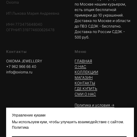
Oxioma
по Москве нашим курьером,
есть опция бесплатной
ИП Лыкова Мария Андреевна
примерки до 10 украшений.
Доставка по Москве и области
ИНН 773475648040
до ПВЗ СДЭК - бесплатно.
ОГРНИП 319774600626478
Доставка по России СДЭК -
500 руб.
Контакты
Меню
OXIOMA JEWELLERY
ГЛАВНАЯ
+7 962 966 66 40
О НАС
info@oxioma.ru
КОЛЛЕКЦИИ
МАГАЗИН
КОНТАКТЫ
ГДЕ КУПИТЬ
СМИ О НАС
Политика и условия ->
Управление куками
Мы используем куки, чтобы улучшить взаимодействие с сайтом.
Политика