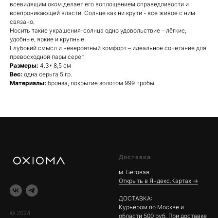
всевидящим оком делает его воплощением справедливости и
всепроникающей власти. Солнце как ни крути - все живое с ним
связано.
Носить такие украшения-солнца одно удовольствие – лёгкие,
удобные, яркие и крупные.
Глубокий смысл и невероятный комфорт – идеальное сочетание для
превосходной пары серёг.
Размеры:
4.3* 8,5 см
Вес:
одна серьга 5 гр.
Материалы:
бронза, покрытие золотом 999 пробы
Доставка
м. Беговая
Открыть в Яндекс.Картах →
ДОСТАВКА:
Курьером по Москве и
© 2024
области 500 руб. При доставке