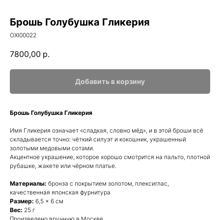
Брошь Голубушка Гликерия
OXI00022
7800,00
р.
Добавить в корзину
Брошь Голубушка Гликерия
Имя Гликерия означает «сладкая, словно мёд», и в этой броши всё
складывается точно: чёткий силуэт и кокошник, украшенный
золотыми медовыми сотами.
Акцентное украшение, которое хорошо смотрится на пальто, плотной
рубашке, жакете или чёрном платье.
Материалы:
бронза с покрытием золотом, плексиглас,
качественная японская фурнитура
Размер:
6,5 × 6 см
Вес:
25 г
Произведено вручную в Москве