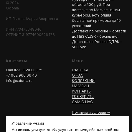
© 2024
области 500 руб. При
Oxioma
доставке по Москве нашим
курьером, есть опция
ИП Лыкова Мария Андреевна
бесплатной примерки до 10
украшений.
ИНН 773475648040
Доставка по Москве и области
ОГРНИП 319774600626478
до ПВЗ СДЭК - бесплатно.
Доставка по России СДЭК -
500 руб.
Контакты
Меню
OXIOMA JEWELLERY
ГЛАВНАЯ
+7 962 966 66 40
О НАС
info@oxioma.ru
КОЛЛЕКЦИИ
МАГАЗИН
КОНТАКТЫ
ГДЕ КУПИТЬ
СМИ О НАС
Политика и условия ->
Управление куками
Мы используем куки, чтобы улучшить взаимодействие с сайтом.