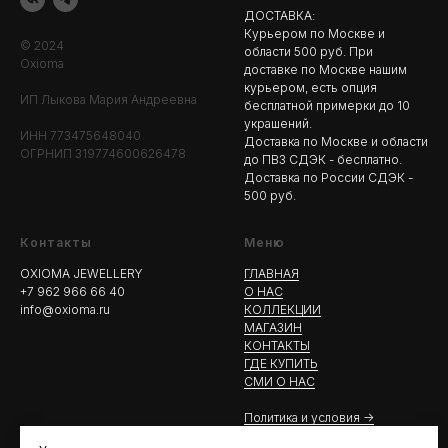
ДОСТАВКА:
Курьером по Москве и
© 2024
области 500 руб. При
Oxioma
доставке по Москве нашим
курьером, есть опция
ИП Лыкова Мария Андреевна
бесплатной примерки до 10
украшений.
ИНН 773475648040
Доставка по Москве и области
ОГРНИП 319774600626478
до ПВЗ СДЭК - бесплатно.
Доставка по России СДЭК -
500 руб.
Контакты
Меню
OXIOMA JEWELLERY
ГЛАВНАЯ
+7 962 966 66 40
О НАС
info@oxioma.ru
КОЛЛЕКЦИИ
МАГАЗИН
КОНТАКТЫ
ГДЕ КУПИТЬ
СМИ О НАС
Политика и условия ->