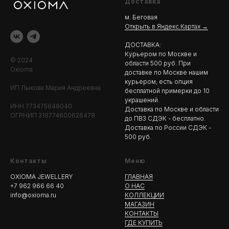
Доставка
м. Беговая
Открыть в Яндекс.Картах →
ДОСТАВКА:
Курьером по Москве и
© 2024
области 500 руб. При
Oxioma
доставке по Москве нашим
курьером, есть опция
ИП Лыкова Мария Андреевна
бесплатной примерки до 10
украшений.
ИНН 773475648040
Доставка по Москве и области
ОГРНИП 319774600626478
до ПВЗ СДЭК - бесплатно.
Доставка по России СДЭК -
500 руб.
Контакты
Меню
OXIOMA JEWELLERY
ГЛАВНАЯ
+7 962 966 66 40
О НАС
info@oxioma.ru
КОЛЛЕКЦИИ
МАГАЗИН
КОНТАКТЫ
ГДЕ КУПИТЬ