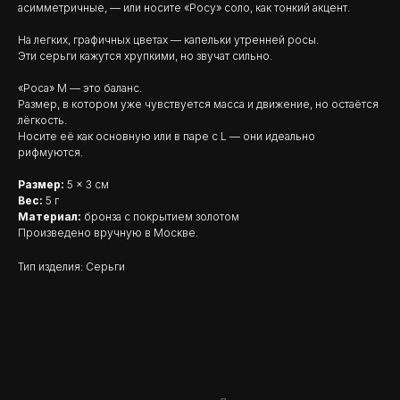
асимметричные, — или носите «Росу» соло, как тонкий акцент.
На легких, графичных цветах — капельки утренней росы.
Эти серьги кажутся хрупкими, но звучат сильно.
«Роса» M — это баланс.
Размер, в котором уже чувствуется масса и движение, но остаётся
лёгкость.
Носите её как основную или в паре с L — они идеально
рифмуются.
Размер:
5 × 3 см
Вес:
5 г
Материал:
бронза с покрытием золотом
Произведено вручную в Москве.
Тип изделия: Серьги